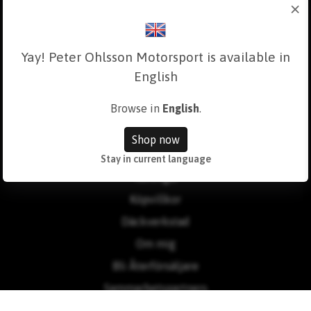
×
Yay! Peter Ohlsson Motorsport is available in
English
Browse in
English
.
Läs mer
Shop now
Kontakt
Stay in current language
Tävlingar
Köpvillkor
Däckverkstad
Om mig
Bli Återförsäljare
Sammarbetspartners