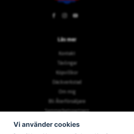
Läs mer
Kontakt
Tävlingar
Köpvillkor
Däckverkstad
Om mig
Bli Återförsäljare
Sammarbetspartners
Vi använder cookies
Prenumerera på vårt nyhetsbrev