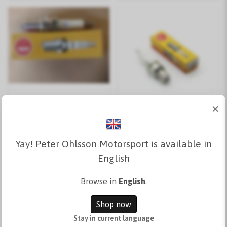
NGK Bp6es
×
NGK Bp7es
Yay! Peter Ohlsson Motorsport is available in
34 kr
34 kr
40 kr
40 kr
English
Lägg i
Lägg i
Browse in
English
.
korgen
korgen
Shop now
I lager
I lager
Stay in current language