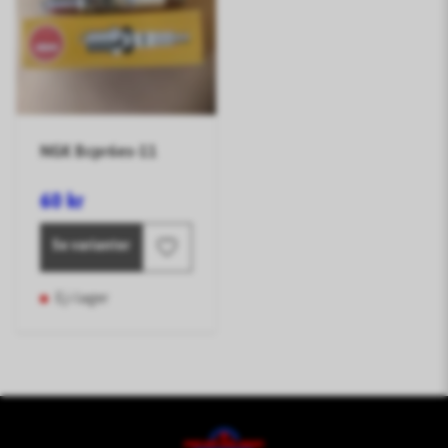
NGK Bcpr6es-11
60 kr
Se varianter
Ej i lager