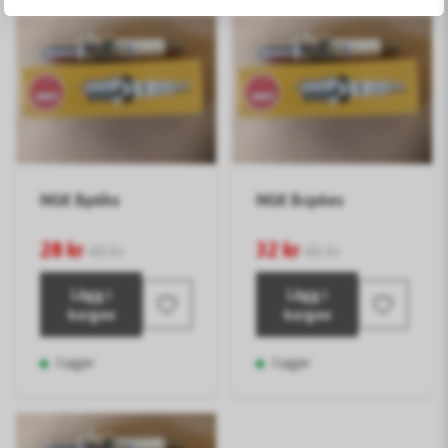
NGK Bp6hs
NGK Bcp6es
28 kr
32 kr
40 kr
45 kr
Lägg i
Lägg i
korgen
korgen
I lager
I lager