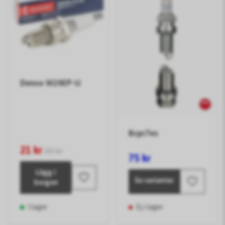
Denso W20EP-U
Bcpr7es
21 kr
30 kr
75 kr
Lägg i
Se varianter
korgen
I lager
Ej i lager