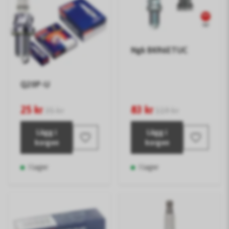
Ngk BKR6ETUC
Q20P-U
25 kr
83 kr
35 kr
119 kr
Lägg i
Lägg i
korgen
korgen
I lager
I lager