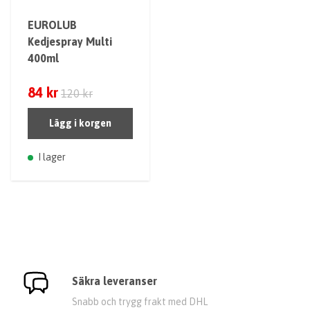
EUROLUB
Kedjespray Multi
400ml
84 kr
120 kr
Lägg i korgen
I lager
Säkra leveranser
Snabb och trygg frakt med DHL