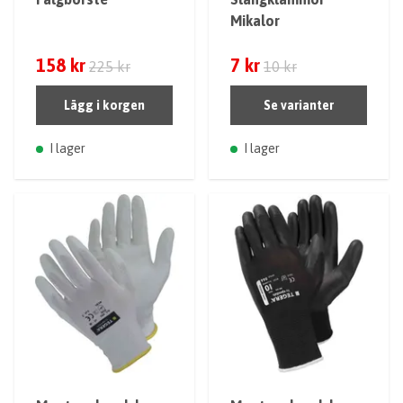
Mikalor
158 kr
7 kr
225 kr
10 kr
Lägg i korgen
Se varianter
I lager
I lager