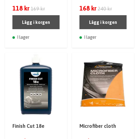
118 kr
168 kr
169 kr
240 kr
Lägg i korgen
Lägg i korgen
I lager
I lager
Finish Cut 18e
Microfiber cloth