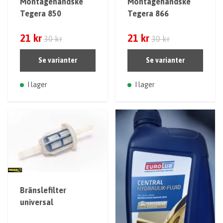
Montagehandske
Montagehandske
Tegera 850
Tegera 866
21 kr
21 kr
30 kr
30 kr
Se varianter
Se varianter
I lager
I lager
Bränslefilter
universal