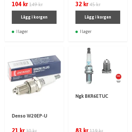
104 kr
32 kr
149 kr
45 kr
Lägg i korgen
Lägg i korgen
I lager
I lager
Ngk BKR6ETUC
Denso W20EP-U
21 kr
83 kr
30 kr
119 kr