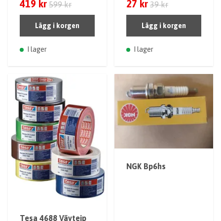
419 kr
27 kr
599 kr
39 kr
Lägg i korgen
Lägg i korgen
I lager
I lager
NGK Bp6hs
Tesa 4688 Vävtejp