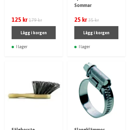
Sommar
125 kr
25 kr
179 kr
35 kr
Lägg i korgen
Lägg i korgen
I lager
I lager
Fälgborste
Slangklämmor