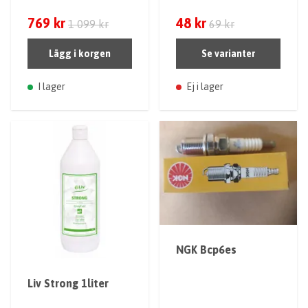
769 kr
48 kr
1 099 kr
69 kr
Lägg i korgen
Se varianter
I lager
Ej i lager
NGK Bcp6es
Liv Strong 1liter