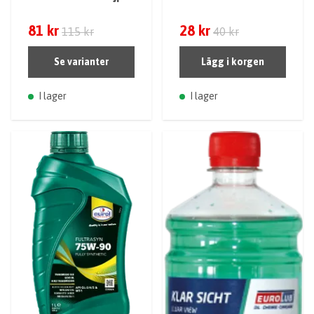
81 kr
28 kr
115 kr
40 kr
Se varianter
Lägg i korgen
I lager
I lager