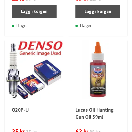
Lägg i korgen
Lägg i korgen
I lager
I lager
Q20P-U
Lucas Oil Hunting
Gun Oil 59ml
25 kr
62 kr
35 kr
88 kr