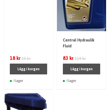
Central Hydraulik
Fluid
18 kr
83 kr
25 kr
119 kr
Lägg i korgen
Lägg i korgen
I lager
I lager