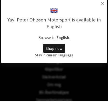
×
Yay! Peter Ohlsson Motorsport is available in
English
Browse in
English
.
Läs mer
Shop now
Kontakt
Stay in current language
Tävlingar
Köpvillkor
Däckverkstad
Om mig
Bli Återförsäljare
Sammarbetspartners