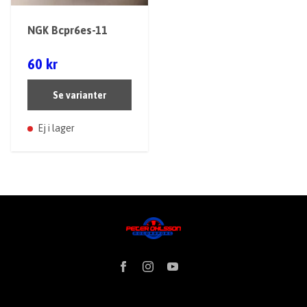
NGK Bcpr6es-11
60 kr
Se varianter
Ej i lager