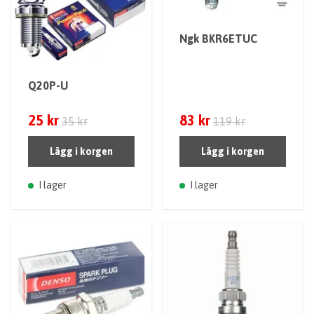
Ngk BKR6ETUC
Q20P-U
25 kr
83 kr
35 kr
119 kr
Lägg i korgen
Lägg i korgen
I lager
I lager