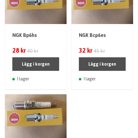
NGK Bp6hs
NGK Bcp6es
28 kr
32 kr
40 kr
45 kr
Lägg i korgen
Lägg i korgen
I lager
I lager