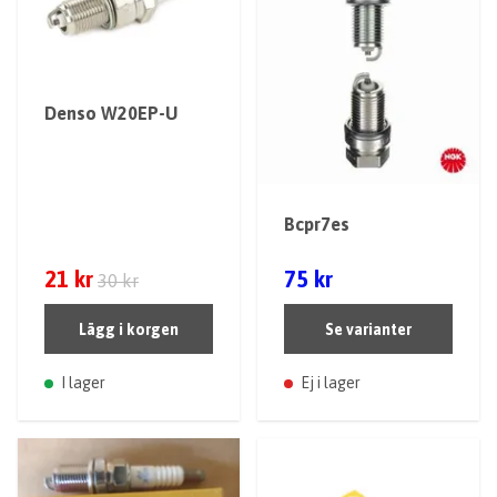
Denso W20EP-U
Bcpr7es
21 kr
75 kr
30 kr
Lägg i korgen
Se varianter
I lager
Ej i lager