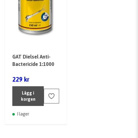
GAT Dielsel Anti-
Bactericide 1:1000
229 kr
Lägg i
korgen
I lager