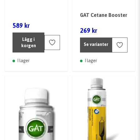
GAT Cetane Booster
589 kr
269 kr
Lägg i
Se varianter
korgen
I lager
I lager