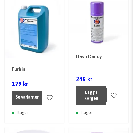
Dash Dandy
Furbin
249 kr
179 kr
Lägg i
Se varianter
korgen
I lager
I lager