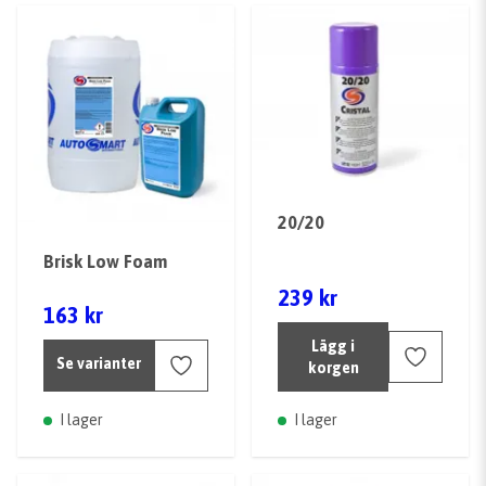
20/20
Brisk Low Foam
239 kr
163 kr
Lägg i
Se varianter
korgen
I lager
I lager