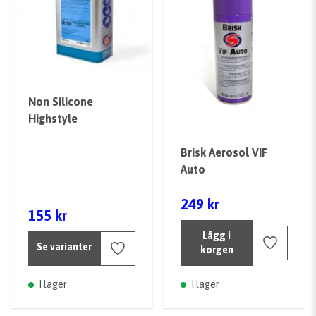
Non Silicone
Highstyle
Brisk Aerosol VIF
Auto
249 kr
155 kr
Lägg i
Se varianter
korgen
I lager
I lager