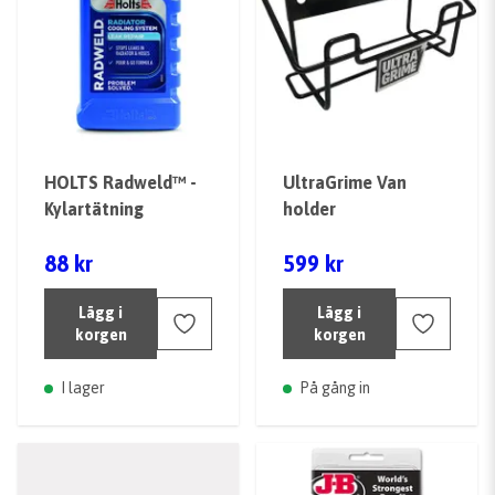
HOLTS Radweld™ -
UltraGrime Van
Kylartätning
holder
88 kr
599 kr
Lägg i
Lägg i
korgen
korgen
I lager
På gång in