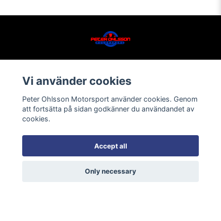
Vi använder cookies
Peter Ohlsson Motorsport använder cookies. Genom
Läs mer
att fortsätta på sidan godkänner du användandet av
cookies.
Kontakt
Tävlingar
Accept all
Köpvillkor
Only necessary
Däckverkstad
Om mig
Bli Återförsäljare