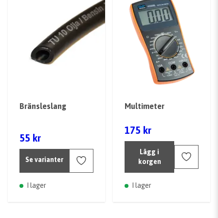
Bränsleslang
Multimeter
175 kr
55 kr
Lägg i
Se varianter
korgen
I lager
I lager