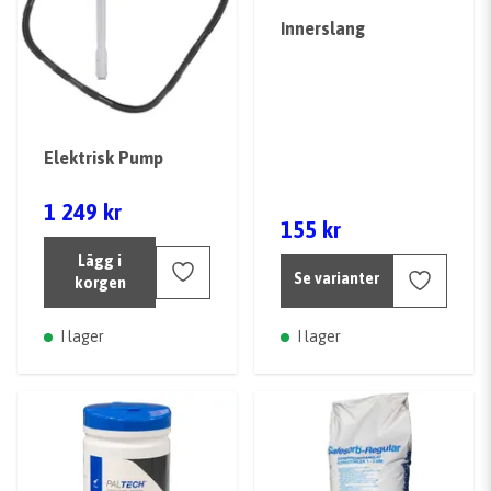
Innerslang
Elektrisk Pump
1 249 kr
155 kr
Lägg i
Se varianter
korgen
I lager
I lager