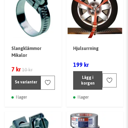
Slangklämmor
Hjulsurrning
Mikalor
199 kr
7 kr
10 kr
Lägg i
Se varianter
korgen
I lager
I lager