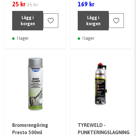
25 kr
169 kr
35 kr
Lägg i
Lägg i
korgen
korgen
I lager
I lager
Bromsrengöring
TYREWELD -
Presto 500ml
PUNKTERINGSLAGNING