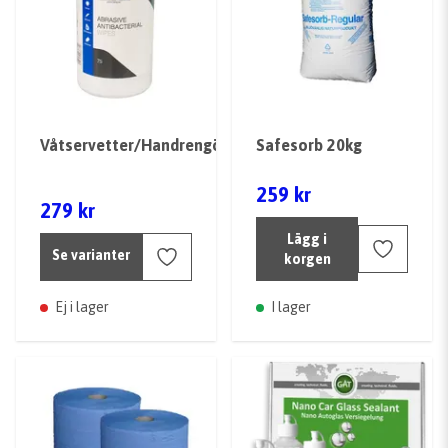
Våtservetter/Handrengöring
Safesorb 20kg
259 kr
279 kr
Lägg i
Se varianter
korgen
Ej i lager
I lager