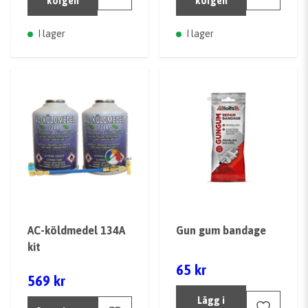
korgen
korgen
I lager
I lager
AC-köldmedel 134A
Gun gum bandage
kit
65 kr
569 kr
Lägg i