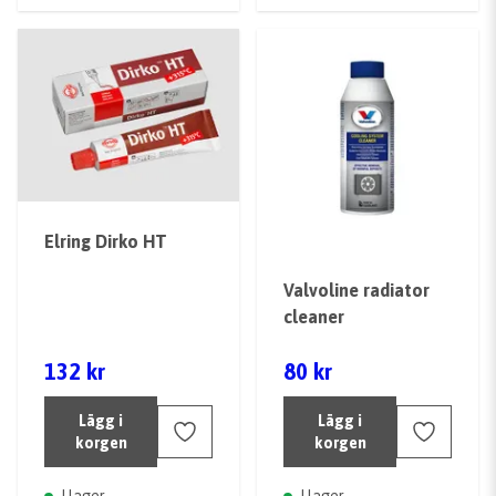
Elring Dirko HT
Valvoline radiator
cleaner
132 kr
80 kr
Lägg i
Lägg i
korgen
korgen