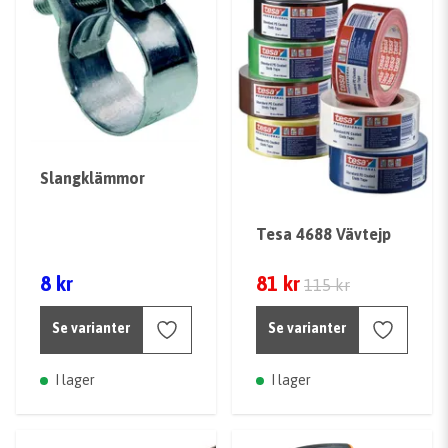
Slangklämmor
Tesa 4688 Vävtejp
8 kr
81 kr
115 kr
Se varianter
Se varianter
I lager
I lager