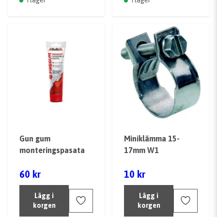
I lager
I lager
Gun gum
Miniklämma 15-
monteringspasata
17mm W1
60 kr
10 kr
Lägg i
Lägg i
korgen
korgen