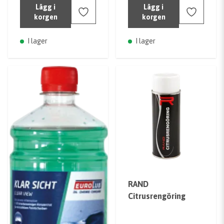
Lägg i
Lägg i
korgen
korgen
I lager
I lager
RAND
Citrusrengöring