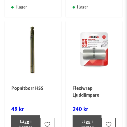
I lager
I lager
Popnitborr HSS
Flexiwrap
Ljuddämpare
49 kr
240 kr
Lägg i
Lägg i