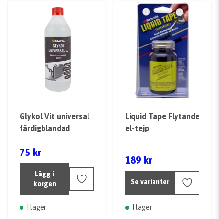
Glykol Vit universal
Liquid Tape Flytande
färdigblandad
el-tejp
75 kr
189 kr
Lägg i
Se varianter
korgen
I lager
I lager