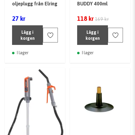
oljeplugg från Elring
BUDDY 400ml
27 kr
118 kr
169 kr
Lägg i
Lägg i
korgen
korgen
I lager
I lager