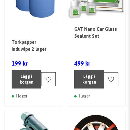
GAT Nano Car Glass
Sealent Set
Torkpapper
Induwipe 2 lager
199 kr
499 kr
Lägg i
Lägg i
korgen
korgen
I lager
I lager