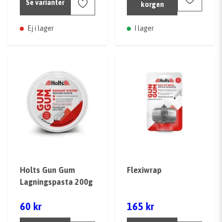
Se varianter
korgen
Ej i lager
I lager
Holts Gun Gum
Flexiwrap
Lagningspasta 200g
60 kr
165 kr