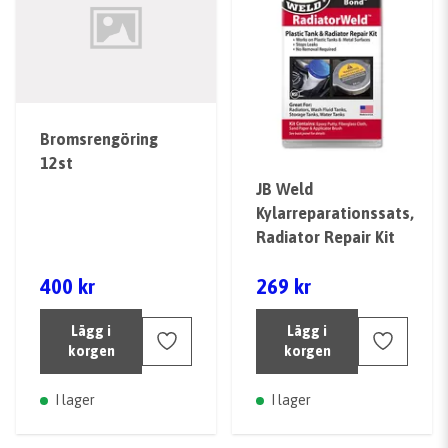
Bromsrengöring
12st
JB Weld
Kylarreparationssats,
Radiator Repair Kit
400 kr
269 kr
Lägg i
Lägg i
korgen
korgen
I lager
I lager