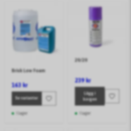
20/20
Brisk Low Foam
239 kr
163 kr
Lägg i
Se varianter
korgen
I lager
I lager