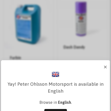
Dash Dandy
Furbin
×
249 kr
179 kr
Lägg i
Se varianter
korgen
Yay! Peter Ohlsson Motorsport is available in
English
I lager
I lager
Browse in
English
.