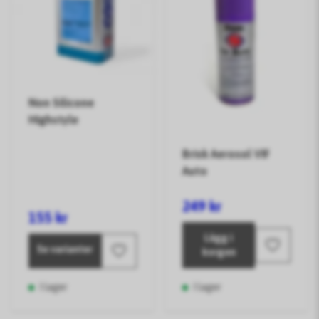
Non Silicone
Highstyle
Brisk Aerosol VIF
Auto
249 kr
155 kr
Lägg i
Se varianter
korgen
I lager
I lager