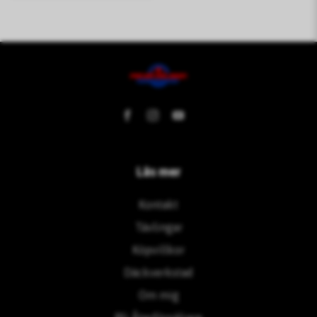
Läs mer
Kontakt
Tävlingar
Köpvillkor
Däckverkstad
Om mig