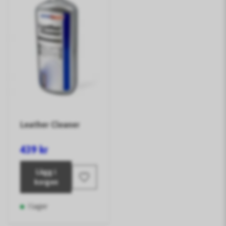
Leather Cleaner
439 kr
Lägg i
korgen
I lager