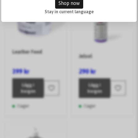
Shop now
Stay in current language
Leather Feed
Jelsol
399 kr
290 kr
Lägg i
Lägg i
korgen
korgen
I lager
I lager