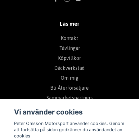
Läs mer
Kontakt
Tävlingar
Köpvillkor
Däckverkstad
Om mig
Bli Återförsäljare
Sammarbetspartners
Vi använder cookies
Prenumerera på vårt nyhetsbrev
Peter Ohlsson Motorsport använder cookies. Genom
att fortsätta på sidan godkänner du användandet av
cookies.