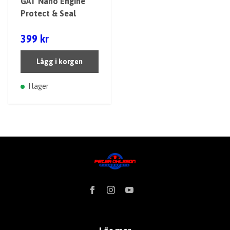
GAT Nano Engine
Protect & Seal
399 kr
Lägg i korgen
I lager