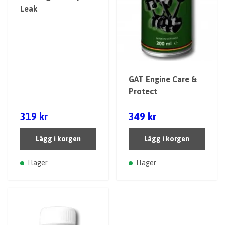
Leak
GAT Engine Care &
Protect
319 kr
349 kr
Lägg i korgen
Lägg i korgen
I lager
I lager