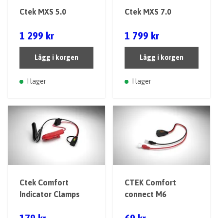
Ctek MXS 5.0
Ctek MXS 7.0
1 299 kr
1 799 kr
Lägg i korgen
Lägg i korgen
I lager
I lager
Ctek Comfort
CTEK Comfort
Indicator Clamps
connect M6