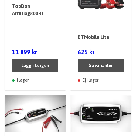
TopDon
ArtiDiag800BT
BTMobile Lite
11 099 kr
625 kr
Lägg i korgen
Se varianter
I lager
Ej i lager