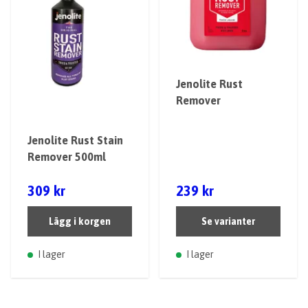
Jenolite Rust
Remover
Jenolite Rust Stain
Remover 500ml
309 kr
239 kr
Lägg i korgen
Se varianter
I lager
I lager