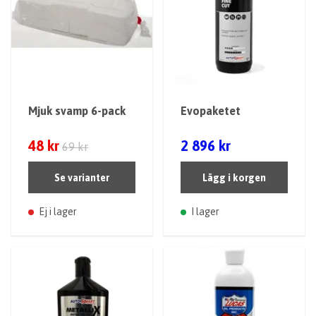
Mjuk svamp 6-pack
Evopaketet
48 kr
2 896 kr
69 kr
Se varianter
Lägg i korgen
Ej i lager
I lager