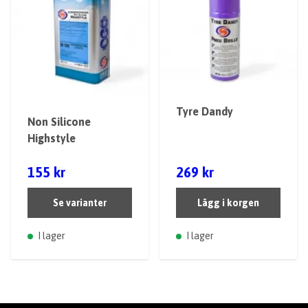
Tyre Dandy
Non Silicone
Highstyle
155 kr
269 kr
Se varianter
Lägg i korgen
I lager
I lager