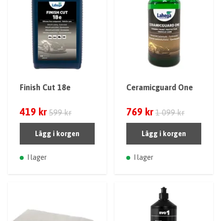
Finish Cut 18e
Ceramicguard One
419 kr
769 kr
599 kr
1 099 kr
Lägg i korgen
Lägg i korgen
I lager
I lager