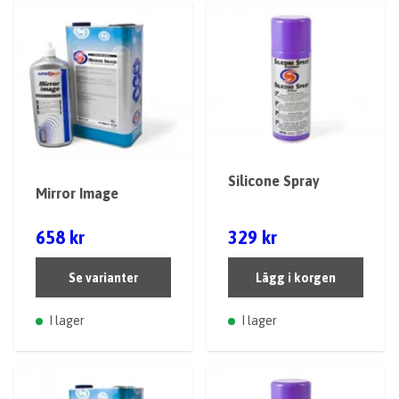
Silicone Spray
Mirror Image
658 kr
329 kr
Se varianter
Lägg i korgen
I lager
I lager