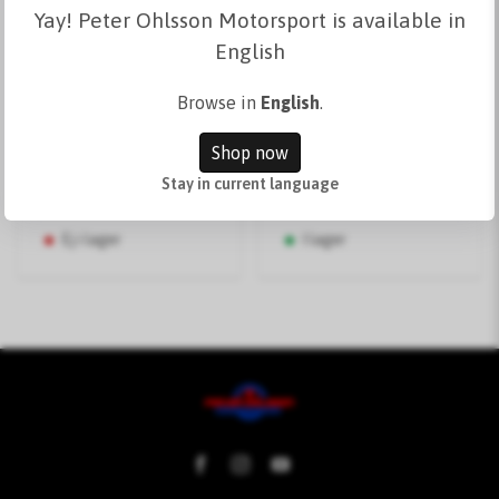
GAT Automatgirrens
GAT
Yay! Peter Ohlsson Motorsport is available in
automatgirkassepleie
English
og -beskyttelse
Browse in
English
.
359 kr
259 kr
Shop now
Lägg i
Se varianter
Stay in current language
korgen
Ej i lager
I lager