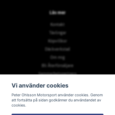
Läs mer
Kontakt
Tävlingar
Köpvillkor
Däckverkstad
Om mig
Bli Återförsäljare
Sammarbetspartners
Vi använder cookies
Prenumerera på vårt nyhetsbrev
Peter Ohlsson Motorsport använder cookies. Genom
att fortsätta på sidan godkänner du användandet av
cookies.
Prenumerera