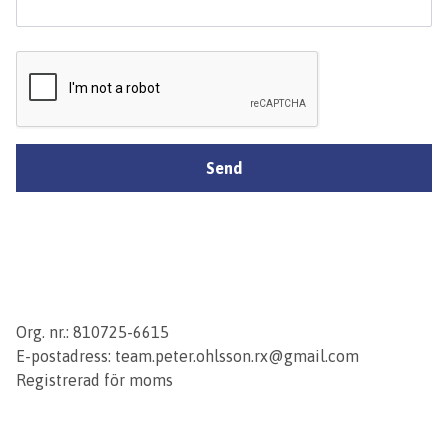
Send
Org. nr.: 810725-6615
E-postadress:
team.peter.ohlsson.rx@gmail.com
Registrerad för moms