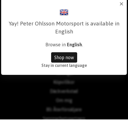
×
Yay! Peter Ohlsson Motorsport is available in
English
Browse in
English
.
Läs mer
Shop now
Kontakt
Stay in current language
Tävlingar
Köpvillkor
Däckverkstad
Om mig
Bli Återförsäljare
Sammarbetspartners