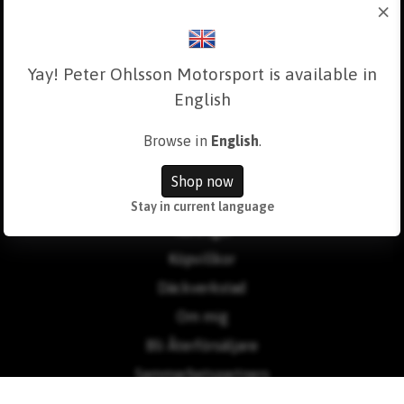
×
Yay! Peter Ohlsson Motorsport is available in
English
Browse in
English
.
Läs mer
Shop now
Kontakt
Stay in current language
Tävlingar
Köpvillkor
Däckverkstad
Om mig
Bli Återförsäljare
Sammarbetspartners