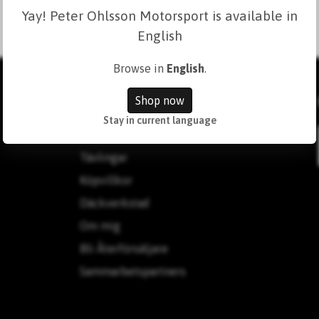
Yay! Peter Ohlsson Motorsport is available in
English
Browse in
English
.
Läs mer
Shop now
Stay in current language
Kontakt
Tävlingar
Köpvillkor
Däckverkstad
Om mig
Bli Återförsäljare
Sammarbetspartners