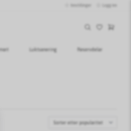
Innstillinger
Logg inn
mart
Luktsanering
Reservdelar