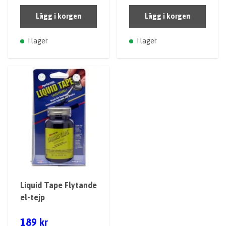
Lägg i korgen
Lägg i korgen
I lager
I lager
Liquid Tape Flytande
el-tejp
189 kr