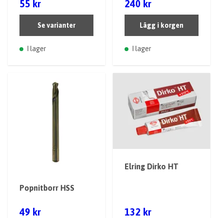
55 kr
240 kr
Se varianter
Lägg i korgen
I lager
I lager
Elring Dirko HT
Popnitborr HSS
49 kr
132 kr