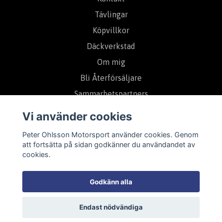
Tävlingar
Köpvillkor
Däckverkstad
Om mig
Bli Återförsäljare
Sammarbetspartners
Vi använder cookies
Prenumerera på vårt nyhetsbrev
Peter Ohlsson Motorsport använder cookies. Genom
att fortsätta på sidan godkänner du användandet av
cookies.
Prenumerera
Godkänn alla
Endast nödvändiga
© 2026 Peter Ohlsson Motorsport