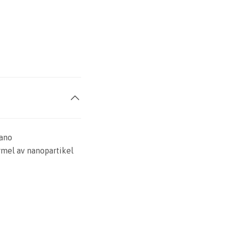
nano
ormel av nanopartikel