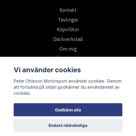
Kontakt
Tävlingar
Köpvillkor
Däckverkstad
Om mig
Bli Återförsäljare
Sammarbetspartners
Vi använder cookies
Peter Ohlsson Motorsport använder cookies. Genom
att fortsätta på sidan godkänner du användandet av
Prenumerera på vårt nyhetsbrev
cookies.
Prenumerera
Godkänn alla
Endast nödvändiga