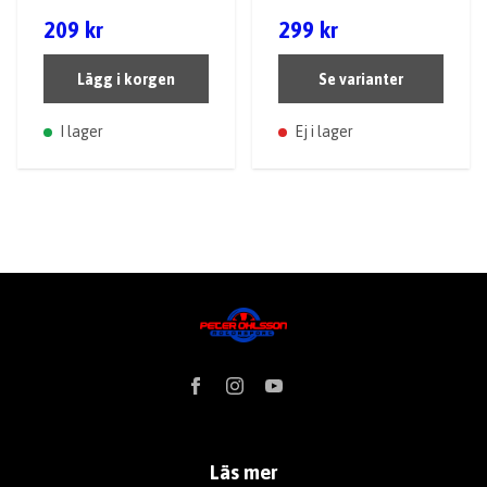
209 kr
299 kr
Lägg i korgen
Se varianter
I lager
Ej i lager
Läs mer