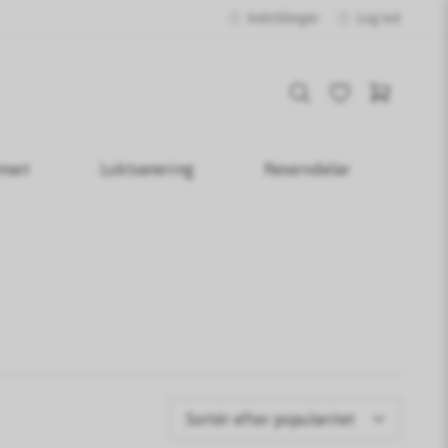
Indstillinger
Log ind
mart
Luktsanering
Reservdelar