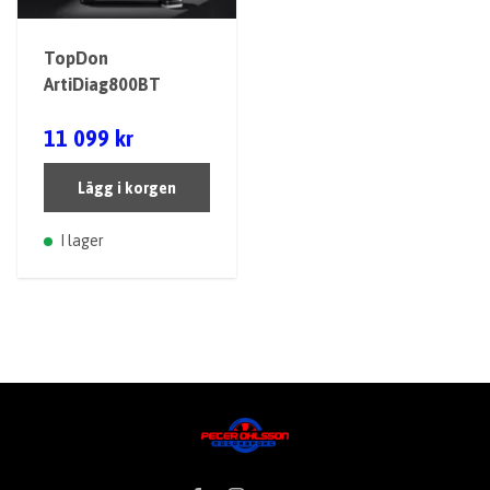
TopDon
ArtiDiag800BT
11 099 kr
Lägg i korgen
I lager