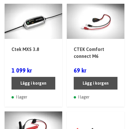
Ctek MXS 3.8
CTEK Comfort
connect M6
1 099 kr
69 kr
Lägg i korgen
Lägg i korgen
I lager
I lager