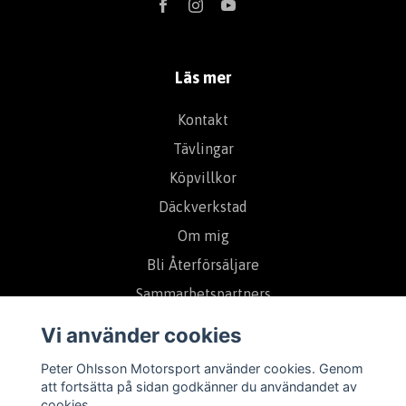
Läs mer
Kontakt
Tävlingar
Köpvillkor
Däckverkstad
Om mig
Bli Återförsäljare
Sammarbetspartners
Vi använder cookies
Prenumerera på vårt nyhetsbrev
Peter Ohlsson Motorsport använder cookies. Genom
att fortsätta på sidan godkänner du användandet av
cookies.