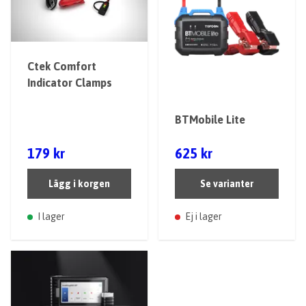
Ctek Comfort
Indicator Clamps
BTMobile Lite
179 kr
625 kr
Lägg i korgen
Se varianter
I lager
Ej i lager