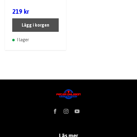
219 kr
Lägg i korgen
I lager
Läs mer