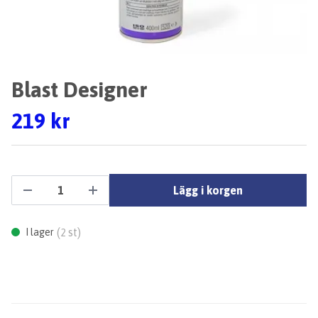
Blast Designer
219 kr
Lägg i korgen
(
st)
I lager
2