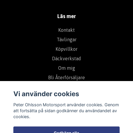
Läs mer
Kontakt
Tävlingar
Köpvillkor
Däckverkstad
Om mig
Bli Återförsäljare
Sammarbetspartners
Vi använder cookies
Peter Ohlsson Motorsport använder cookies. Genom
Prenumerera på vårt nyhetsbrev
att fortsätta på sidan godkänner du användandet av
cookies.
Prenumerera
Godkänn alla