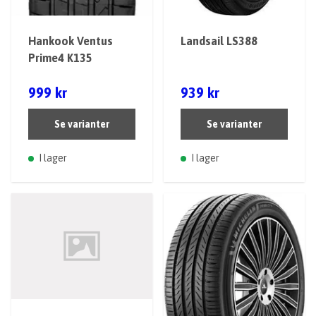
Hankook Ventus
Landsail LS388
Prime4 K135
999 kr
939 kr
Se varianter
Se varianter
I lager
I lager