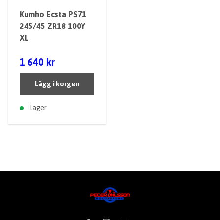
Kumho Ecsta PS71
245/45 ZR18 100Y
XL
1 640 kr
Lägg i korgen
I lager