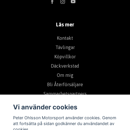
Läs mer
Kontakt
Tävlingar
Köpvillkor
Däckverkstad
Om mig
Bli Återförsäljare
Sammarbetspartners
Vi använder cookies
Prenumerera på vårt nyhetsbrev
Peter Ohlsson Motorsport använder cookies. Genom
att fortsätta på sidan godkänner du användandet av
cookies.