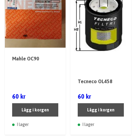
Mahle OC90
Tecneco OL458
60 kr
60 kr
Lägg i korgen
Lägg i korgen
I lager
I lager