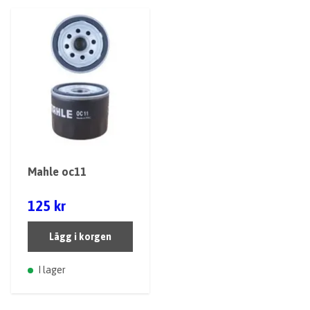
Mahle oc11
125 kr
Lägg i korgen
I lager