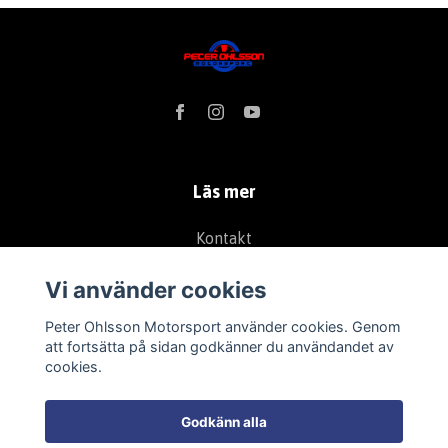
Läs mer
Kontakt
Tävlingar
Vi använder cookies
Köpvillkor
Peter Ohlsson Motorsport använder cookies. Genom
Däckverkstad
att fortsätta på sidan godkänner du användandet av
Om mig
cookies.
Bli Återförsäljare
Godkänn alla
Sammarbetspartners