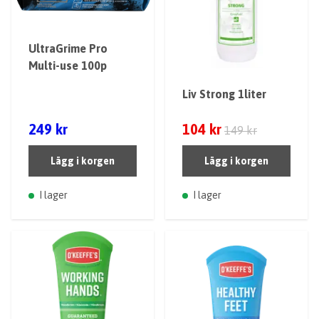
UltraGrime Pro
Multi-use 100p
Liv Strong 1liter
249 kr
104 kr
149 kr
Lägg i korgen
Lägg i korgen
I lager
I lager