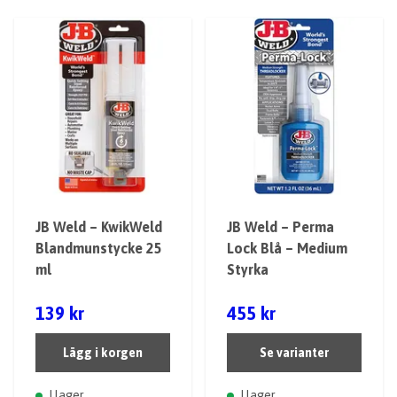
JB Weld – KwikWeld
JB Weld – Perma
Blandmunstycke 25
Lock Blå – Medium
ml
Styrka
139 kr
455 kr
Lägg i korgen
Se varianter
I lager
I lager