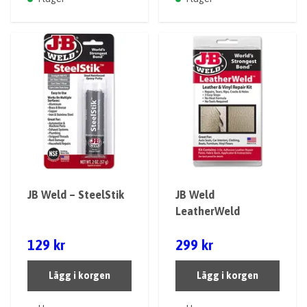
JB Weld – SteelStik
JB Weld
LeatherWeld
129 kr
299 kr
Lägg i korgen
Lägg i korgen