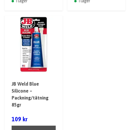
I lager
I lager
JB Weld Blue
Silicone –
Packning/tätning
85gr
109 kr