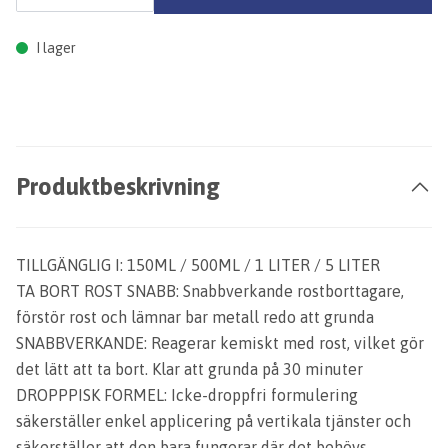
I lager
Produktbeskrivning
TILLGÄNGLIG I: 150ML / 500ML / 1 LITER / 5 LITER
TA BORT ROST SNABB: Snabbverkande rostborttagare,
förstör rost och lämnar bar metall redo att grunda
SNABBVERKANDE: Reagerar kemiskt med rost, vilket gör
det lätt att ta bort. Klar att grunda på 30 minuter
DROPPPISK FORMEL: Icke-droppfri formulering
säkerställer enkel applicering på vertikala tjänster och
säkerställer att den bara fungerar där det behövs