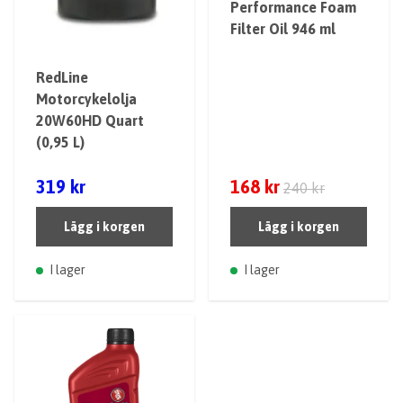
Performance Foam
Filter Oil 946 ml
RedLine
Motorcykelolja
20W60HD Quart
(0,95 L)
319 kr
168 kr
240 kr
Lägg i korgen
Lägg i korgen
I lager
I lager