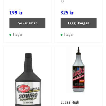
L)
199 kr
325 kr
Se varianter
Lägg i korgen
I lager
I lager
Lucas High