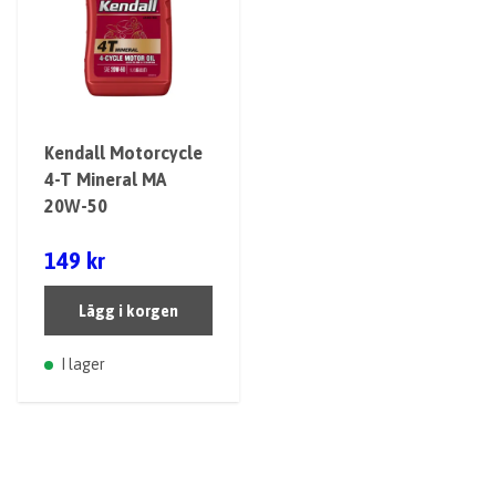
Kendall Motorcycle
4-T Mineral MA
20W-50
149 kr
Lägg i korgen
I lager