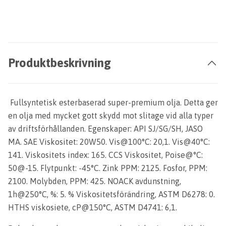
Produktbeskrivning
Fullsyntetisk esterbaserad super-premium olja. Detta ger
en olja med mycket gott skydd mot slitage vid alla typer
av driftsförhållanden. Egenskaper: API SJ/SG/SH, JASO
MA. SAE Viskositet: 20W50. Vis@100°C: 20,1. Vis@40°C:
141. Viskositets index: 165. CCS Viskositet, Poise@°C:
50@-15. Flytpunkt: -45°C. Zink PPM: 2125. Fosfor, PPM:
2100. Molybden, PPM: 425. NOACK avdunstning,
1h@250°C, %: 5. % Viskositetsförändring, ASTM D6278: 0.
HTHS viskosiete, cP@150°C, ASTM D4741: 6,1.