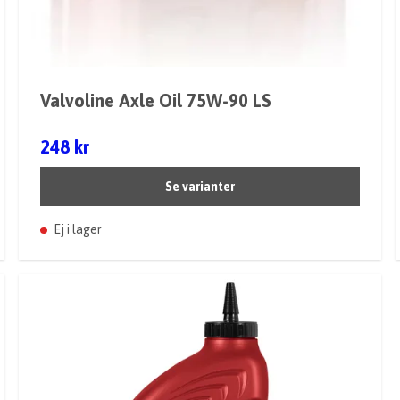
Valvoline Axle Oil 75W-90 LS
248 kr
Se varianter
Ej i lager