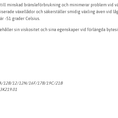
ill minskad bränsleförbrukning och minimerar problem vid väx
iserade växellådor och säkerställer smidig växling även vid lå
är -51 grader Celsius.
åller sin viskositet och sina egenskaper vid förlängda bytesin
7A/12B/12/12N/16F/17B/19C/21B
3K219.01