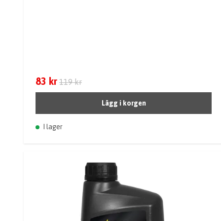
83 kr
119 kr
Lägg i korgen
I lager