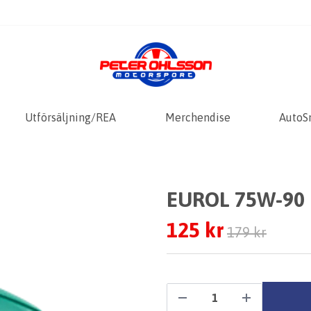
Utförsäljning/REA
Merchendise
AutoS
EUROL 75W-90 
125 kr
179 kr