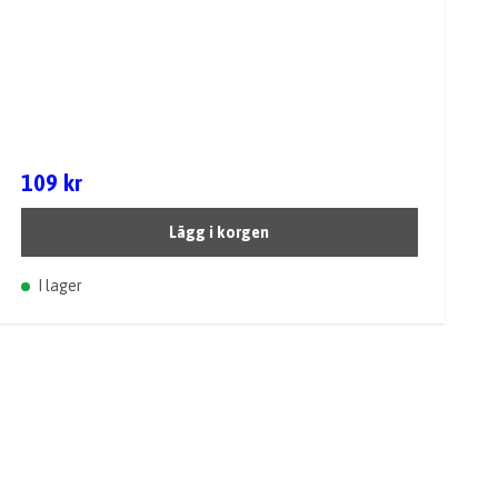
109 kr
Lägg i korgen
I lager