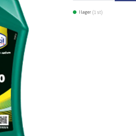
(
st)
I lager
1