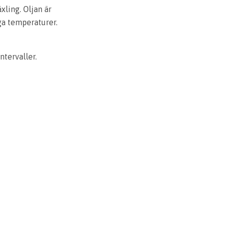
ling. Oljan är
ga temperaturer.
tervaller.