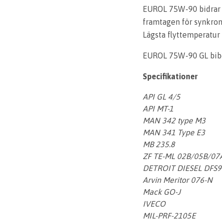
EUROL 75W-90 bidrar t
framtagen för synkron
Lägsta flyttemperatur 
EUROL 75W-90 GL bibeh
Specifikationer
API GL 4/5
API MT-1
MAN 342 type M3
MAN 341 Type E3
MB 235.8
ZF TE-ML 02B/05B/0
DETROIT DIESEL DFS9
Arvin Meritor 076-N
Mack GO-J
IVECO
MIL-PRF-2105E