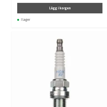
Lägg i korgen
I lager