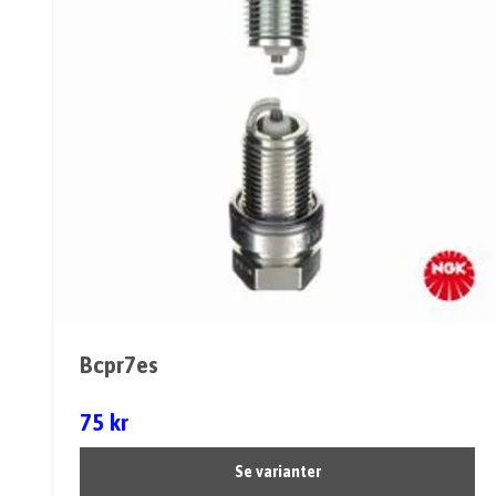
Bcpr7es
75 kr
Se varianter