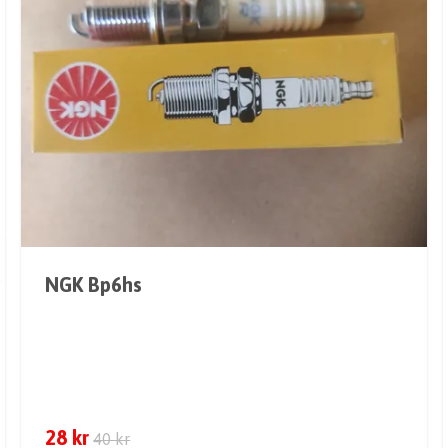
NGK Bp6hs
28 kr
40 kr