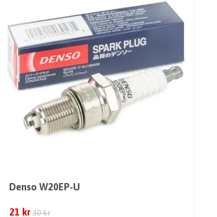
Denso W20EP-U
21 kr
30 kr