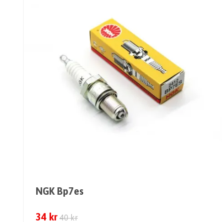
NGK Bp7es
34 kr
40 kr