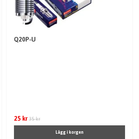
Q20P-U
25 kr
35 kr
Lägg i korgen