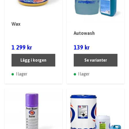
Wax
Autowash
1 299 kr
139 kr
Lägg i korgen
Se varianter
I lager
I lager