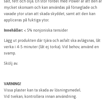
salt, fett och olja. En stor fördel med Power är att den är
mycket skonsam och kan användas på förseglade och
vaxade ytor utan att skada skyddet, samt att den kan
appliceras på fuktiga ytor.
Innehåller:
< 5% nonjoniska tensider
Lägg ut produkten där tjära och asfalt ska avlägsnas, låt
verka i 4-5 minuter (låt ej torka).
Vid behov, använd en
svamp.
Skölj av.
VARNING!
Vissa plaster kan ta skada av lösningsmedel.
Vid tvekan, kontrollera innan användning.