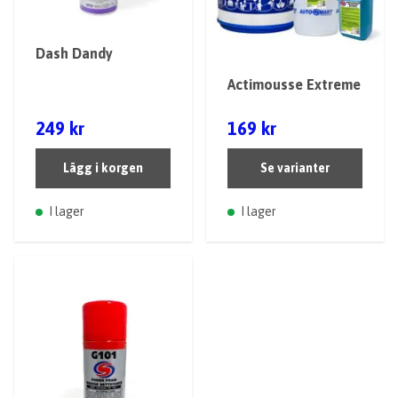
Dash Dandy
Actimousse Extreme
249 kr
169 kr
Lägg i korgen
Se varianter
I lager
I lager