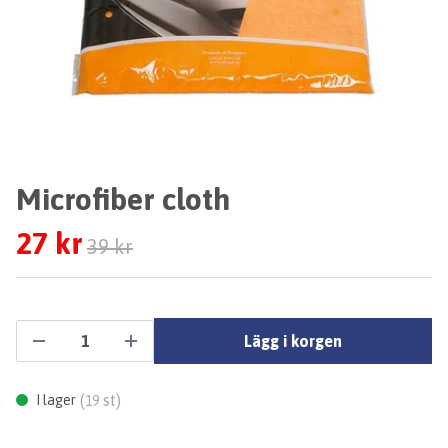
Microfiber cloth
27 kr
39 kr
Lägg i korgen
(
st)
I lager
19