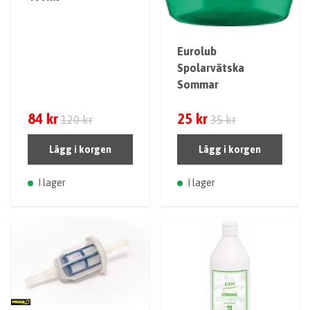
Eurolub
Spolarvätska
Sommar
84 kr
25 kr
120 kr
35 kr
Lägg i korgen
Lägg i korgen
I lager
I lager