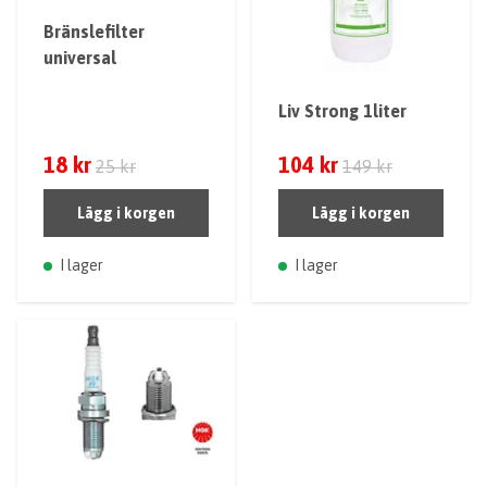
Bränslefilter
universal
Liv Strong 1liter
18 kr
104 kr
25 kr
149 kr
Lägg i korgen
Lägg i korgen
I lager
I lager