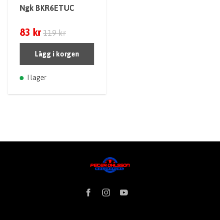
Ngk BKR6ETUC
83 kr
119 kr
Lägg i korgen
I lager