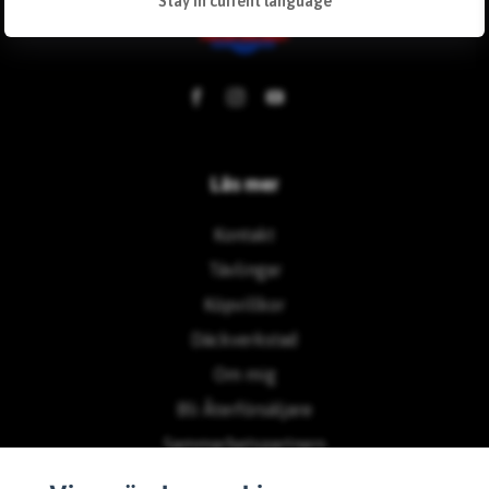
Stay in current language
Läs mer
Kontakt
Tävlingar
Köpvillkor
Däckverkstad
Om mig
Bli Återförsäljare
Sammarbetspartners