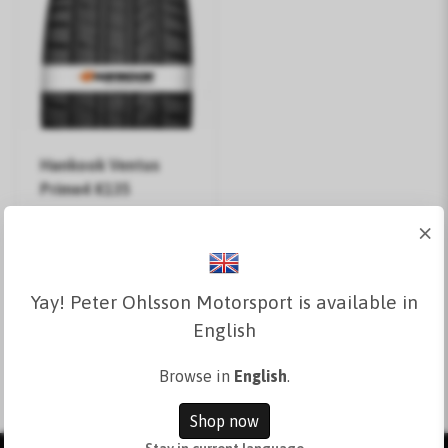
Hankook Ventus
Prime4 K135
×
999 kr
Se varianter
Yay! Peter Ohlsson Motorsport is available in
English
I lager
Browse in
English
.
Shop now