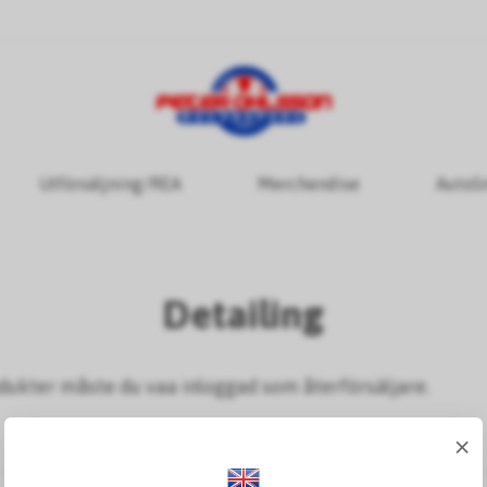
Utförsäljning/REA
Merchendise
AutoS
Detailing
odukter måste du vaa inloggad som återförsäljare.
×