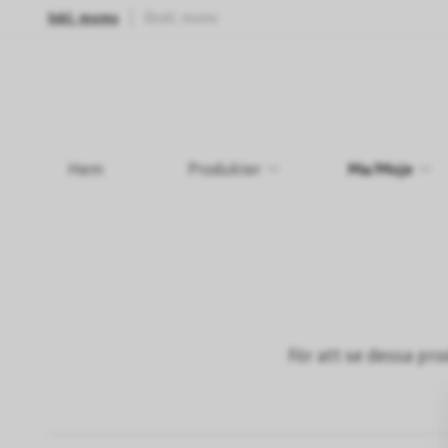
Inkl. moms
Ekskl. moms
Hem
Produkter
Ma/Moje
För att se dessa pr