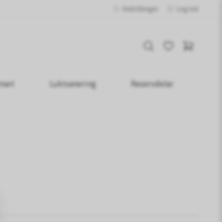
Indstillinger
Log ind
mart
Luktsanering
Reservdelar