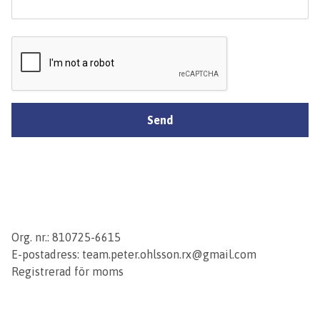
Send
Org. nr.: 810725-6615
E-postadress:
team.peter.ohlsson.rx@gmail.com
Registrerad för moms