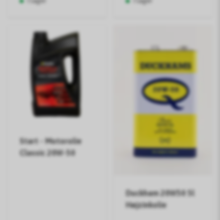
I lager
I lager
Start - Motorolie
Classic 20W-50
Duckham 20W50 5l
Højzinkolie