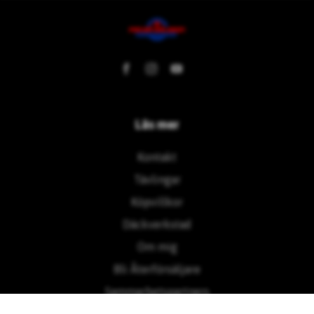
Läs mer
Kontakt
Tävlingar
Köpvillkor
Däckverkstad
Om mig
Bli Återförsäljare
Sammarbetspartners