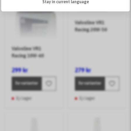
Stay in current language
Valvoline VR1
Racing 20W-50
Valvoline VR1
Racing 10W-60
299 kr
279 kr
Se varianter
Se varianter
Ej i lager
Ej i lager