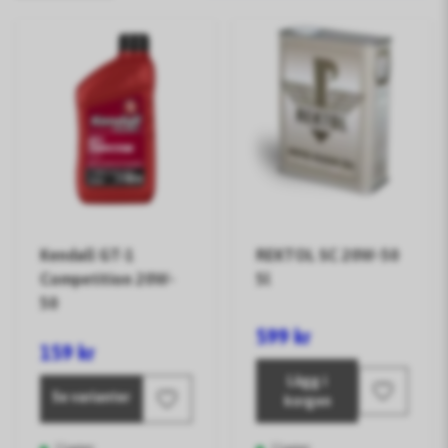
Kendall GT-1
REKTOL SC 20W-50
Competition 20W-
5l
50
599 kr
159 kr
Lägg i
Se varianter
korgen