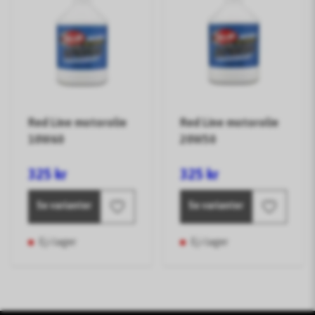
Red Line motorolie
Red Line motorolie
10W60
20W50
325 kr
325 kr
Se varianter
Se varianter
Ej i lager
Ej i lager