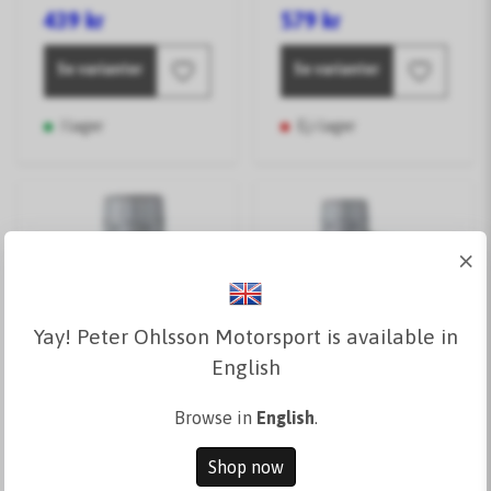
439 kr
579 kr
Se varianter
Se varianter
I lager
Ej i lager
×
Yay! Peter Ohlsson Motorsport is available in
English
Browse in
English
.
Shop now