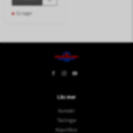
Ej i lager
Läs mer
Kontakt
Tävlingar
Köpvillkor