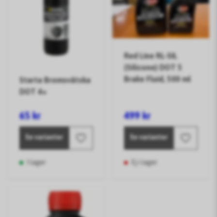
Red Line RL-SIL
(Silicone) DOT 5
Brake Fluid, 500 ml
Starta Bromsvätska
DOT 4+
65 kr
499 kr
Se varianter
Se varianter
I lager
Ej i lager