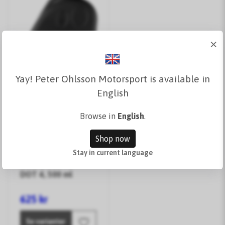
×
Yay! Peter Ohlsson Motorsport is available in
English
Browse in
English
.
Shop now
Red Line RL-700
Stay in current language
Racing Brake Fluid
DOT 4, 500 ml
625 kr
Se varianter