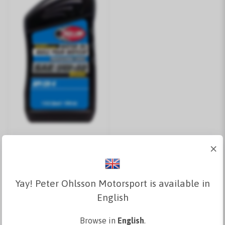
×
Redline Proff.serie
5W/40
236 kr
Yay! Peter Ohlsson Motorsport is available in
English
Se varianter
Browse in
English
.