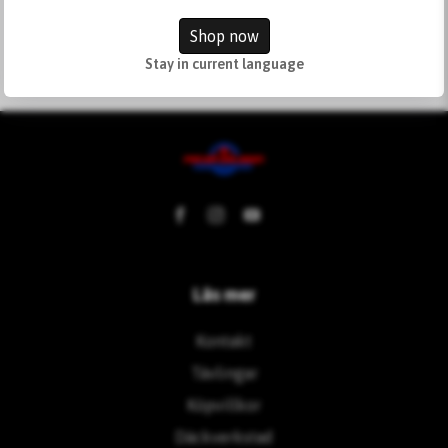
Ej i lager
Shop now
Stay in current language
Läs mer
Kontakt
Tävlingar
Köpvillkor
Däckverkstad