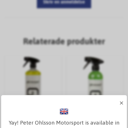
Skriv en anmeldelse
Relaterade produkter
×
Yay! Peter Ohlsson Motorsport is available in
GLOSSER Red Devil
GLOSSER Amaze