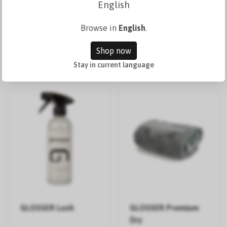
English
299 kr
169 kr
Browse in
English
.
Lägg i korgen
Lägg i korgen
Shop now
I lager
I lager
Stay in current language
GLOSSER Lush
GLOSSER Premium
Dry