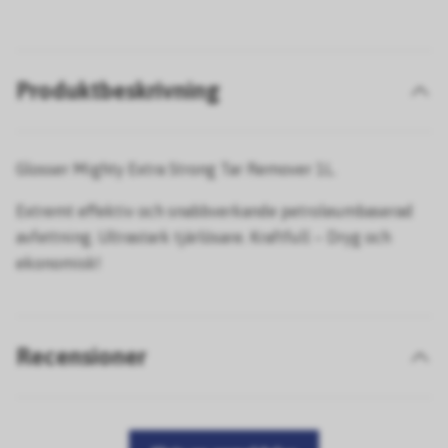
Produktbeskrivning
Glosser Mighty Extra Strong Tar Remover 1L.
Extremt effektiv och snabbverkande petroleumbaserad
avfettning. Ultrastark tjärlösare. Kraftfull – Dryg och
ekonomisk!
Recensioner