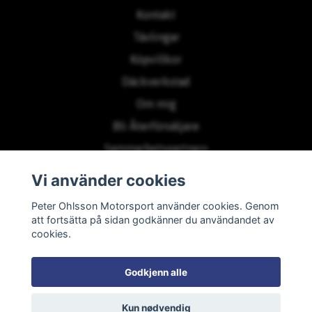
Kontakt
Tävlingar
Köpvillkor
Däckverkstad
Om mig
Bli Återförsäljare
Sammarbetspartners
Vi använder cookies
Prenumerera på vårt nyhetsbrev
Peter Ohlsson Motorsport använder cookies. Genom
att fortsätta på sidan godkänner du användandet av
cookies.
Prenumerera
Godkjenn alle
Kun nødvendig