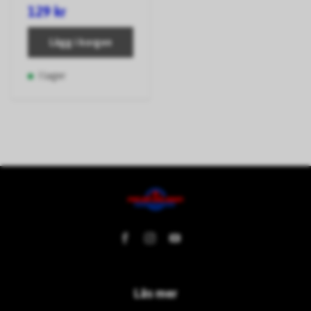
129 kr
Lägg i korgen
I lager
Läs mer