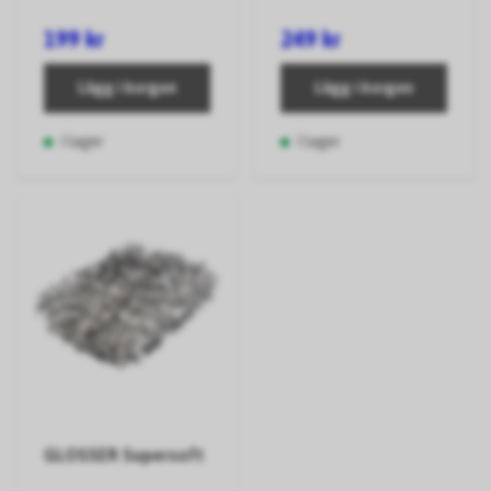
199 kr
249 kr
Lägg i korgen
Lägg i korgen
I lager
I lager
GLOSSER Supersoft