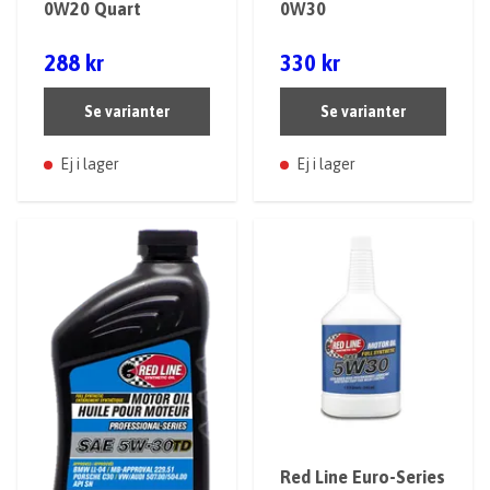
0W20 Quart
0W30
288 kr
330 kr
Se varianter
Se varianter
Ej i lager
Ej i lager
Red Line Euro-Series