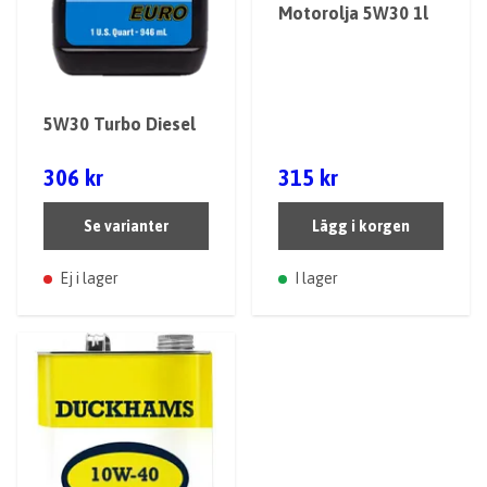
Motorolja 5W30 1l
5W30 Turbo Diesel
306 kr
315 kr
Se varianter
Lägg i korgen
Ej i lager
I lager