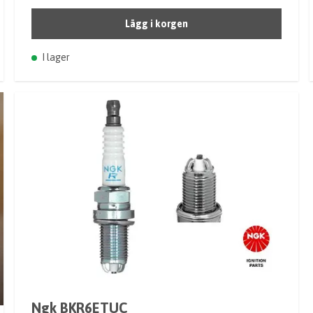
Lägg i korgen
I lager
Ngk BKR6ETUC