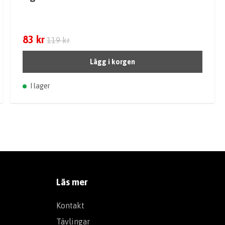
83 kr
119 kr
Lägg i korgen
I lager
Läs mer
Kontakt
Tävlingar