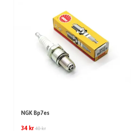
NGK Bp7es
34 kr
40 kr