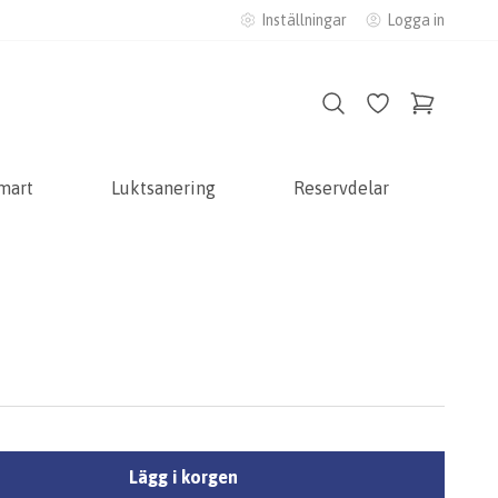
Inställningar
Logga in
mart
Luktsanering
Reservdelar
Lägg i korgen