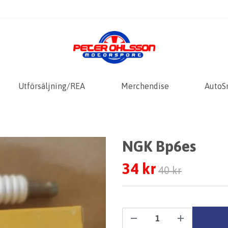
Utförsäljning/REA
Merchendise
AutoS
NGK Bp6es
34 kr
40 kr