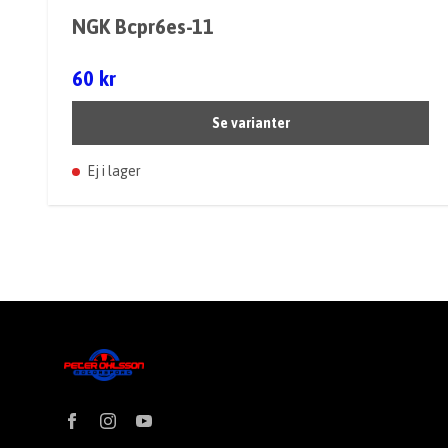
NGK Bcpr6es-11
60 kr
Se varianter
Ej i lager