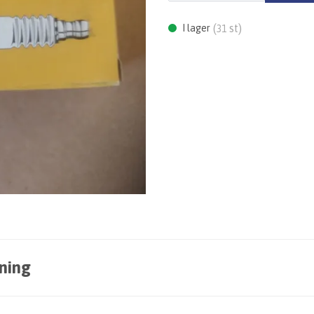
(
st)
I lager
31
ning