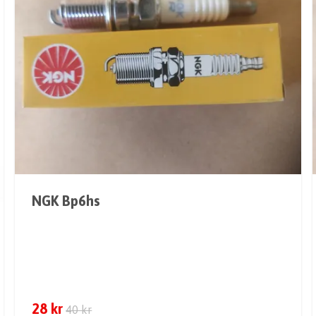
NGK Bp6hs
28 kr
40 kr