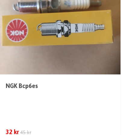
NGK Bcp6es
32 kr
45 kr